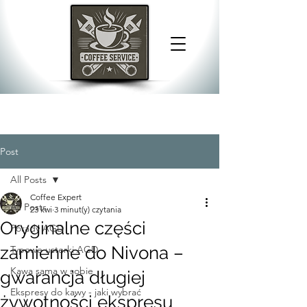
Post
All Posts
Coffee Expert
All Posts
23 kwi
3 minut(y) czytania
Oryginalne części
Porady AGD
zamienne do Nivona –
Typowe usterki AGD
Kawa sama w sobie
gwarancja długiej
Ekspresy do kawy - jaki wybrać
żywotności ekspresu