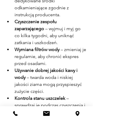
dedykowane środki 
odkamieniające zgodnie z 
instrukcją producenta.
Czyszczenie zespołu 
zaparzającego
 – wyjmuj i myj go 
co kilka tygodni, aby uniknąć 
zatkania i uszkodzeń.
Wymiana filtrów wody
 – zmieniaj je 
regularnie, aby chronić ekspres 
przed osadami.
Używanie dobrej jakości kawy i 
wody
 – twarda woda i niskiej 
jakości ziarna mogą przyspieszyć 
zużycie części.
Kontrola stanu uszczelek
 – 
sprawdzaj je podczas czyszczenia i 
wymieniaj, gdy zauważysz 
pęknięcia.