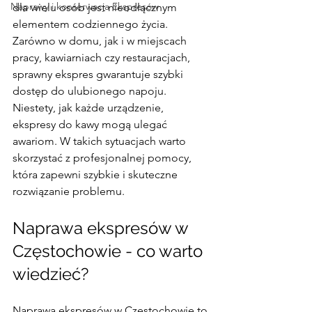
Naprawy i konserwacja Ekspresów
dla wielu osób jest nieodłącznym 
elementem codziennego życia. 
Zarówno w domu, jak i w miejscach 
pracy, kawiarniach czy restauracjach, 
sprawny ekspres gwarantuje szybki 
dostęp do ulubionego napoju. 
Niestety, jak każde urządzenie, 
ekspresy do kawy mogą ulegać 
awariom. W takich sytuacjach warto 
skorzystać z profesjonalnej pomocy, 
która zapewni szybkie i skuteczne 
rozwiązanie problemu.
Naprawa ekspresów w 
Częstochowie - co warto 
wiedzieć?
Naprawa ekspresów w Częstochowie to 