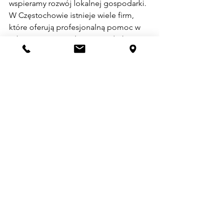
wspieramy rozwój lokalnej gospodarki. 
W Częstochowie istnieje wiele firm, 
które oferują profesjonalną pomoc w 
zakresie naprawy ekspresów do kawy. 
Dzięki temu można liczyć na:
Indywidualne podejście do klienta
.
Elastyczne terminy napraw
.
Możliwość konsultacji i doradztwa 
na miejscu
.
Warto zwrócić uwagę na ofertę 
serwis 
ekspresów do kawy częstochowa
, która 
łączy w sobie doświadczenie i 
profesjonalizm.
Jak dbać o ekspres do 
kawy, aby uniknąć awarii?