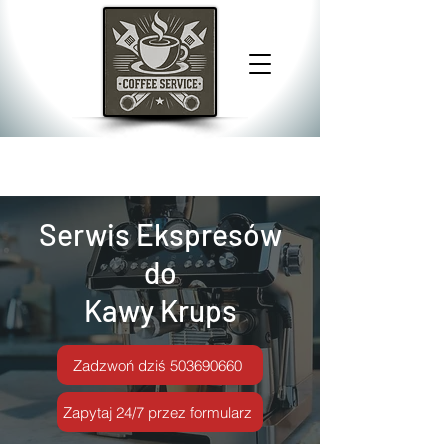
Serwis Ekspresów
do
Kawy Krups
Zadzwoń dziś 503690660
Zapytaj 24/7 przez formularz