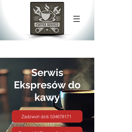
Serwis
Ekspresów do
kawy
Zadzwoń dziś 534678171